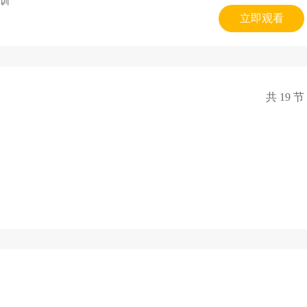
训
立即观看
共 19 节